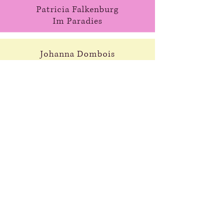
Patricia Falkenburg
Im Paradies
Johanna Dombois
Atlantis/Köln
Thomas Dahl
mein mund voller
winter
Amir Shaheen
Abendglut
Gunar Barg
Ich hörte es heute