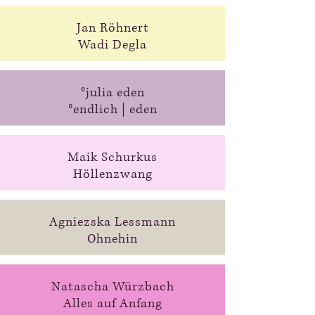
Jan Röhnert
Wadi Degla
°julia eden
°endlich | eden
Maik Schurkus
Höllenzwang
Agniezska Lessmann
Ohnehin
Natascha Würzbach
Alles auf Anfang